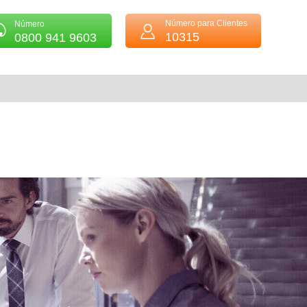
Número para Clientes
Número
10315
0800 941 9603