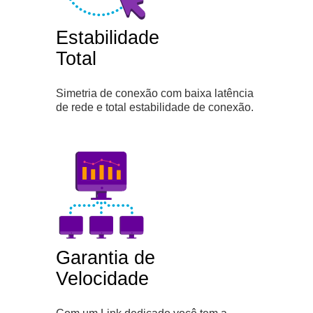
Estabilidade
Total
Simetria de conexão com baixa latência
de rede e total estabilidade de conexão.
Garantia de
Velocidade