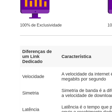
100% de Exclusividade
10
Diferenças de
um Link
Característica
Dedicado
A velocidade da internet
Velocidade
megabits por segundo
Simetria de banda é a di
Simetria
a velocidade de downloa
Latência é o tempo que 
Latência