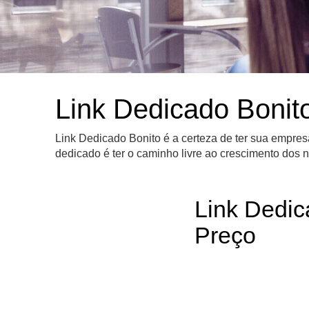
Link Dedicado Bonit
Link Dedicado Bonito é a certeza de ter sua empres
dedicado é ter o caminho livre ao crescimento dos
Link Dedic
Preço