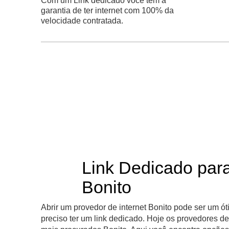
Com um Link dedicado você tem a
garantia de ter internet com 100% da
velocidade contratada.
Link Dedicado par
Bonito
Abrir um provedor de internet Bonito pode ser um ót
preciso ter um link dedicado. Hoje os provedores de i