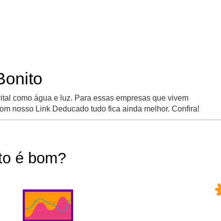
Bonito
 vital como água e luz. Para essas empresas que vivem
Com nosso Link Deducado tudo fica ainda melhor. Confira!
to é bom?