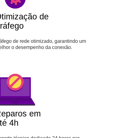
timização de
ráfego
áfego de rede otimizado, garantindo um
elhor o desempenho da conexão.
eparos em
té 4h