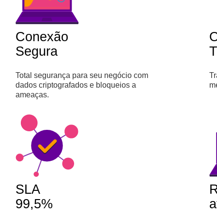
Conexão
O
Segura
T
Total segurança para seu negócio com
Tr
dados criptografados e bloqueios a
m
ameaças.
SLA
R
99,5%
a