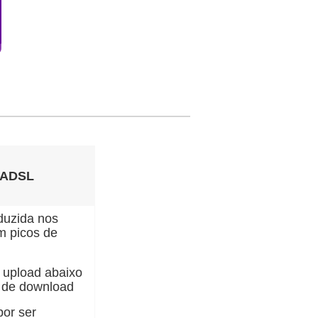
 ADSL
duzida nos
 picos de
 upload abaixo
 de download
por ser